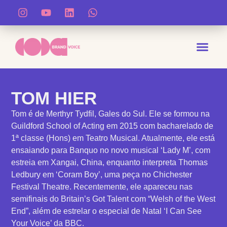
NOSSA VISÃO SOBRE M
QUEM SOMO
O QUE FA
TOM HIER
Tom é de Merthyr Tydfil, Gales do Sul. Ele se formou na
Guildford School of Acting em 2015 com bacharelado de
1ª classe (Hons) em Teatro Musical. Atualmente, ele está
ensaiando para Banquo no novo musical ‘Lady M’, com
estreia em Xangai, China, enquanto interpreta Thomas
Ledbury em ‘Coram Boy’, uma peça no Chichester
Festival Theatre. Recentemente, ele apareceu nas
semifinais do Britain’s Got Talent com “Welsh of the West
End”, além de estrelar o especial de Natal ‘I Can See
Your Voice’ da BBC.